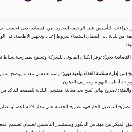
ر إجراءات التأسيس على الرخصة التجارية من اقتصادية دبي فحسب، 
ة من بلدية دبي لضمان استيفاء شروط إعداد وتجهيز الأطعمة. في الوا
ية:
اقتصادية دبي):
توفر الكيان القانوني للشركة وتسمح بممارسة نشاط تق
(من إدارة سلامة الغذاء ببلدية دبي):
رسم هندسي معتمد يوضح مسار إ
تواجد أنظمة التهوية وتصريف الدهون.
البيئة:
تصريح نهائي يُمنح بعد معاينة مفتشي البلدية للمطعم للتأكد من
يح التوصيل الخارجي، تصريح الخدمة على مدار 24 ساعة، أو تصاريح التخزين الخارجي.
نسيق المبكر بين مهندس الديكور ومستشار التأسيس لضمان تصميم المط