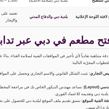
سي للمطبخ
بلدية دبي (سلامة الأغذية)
1,500 – 3,000 درهم إماراتي
تعتمد على 
فتة اللوحة الإعلانية
بلدية دبي والدفاع المدني
والإيجار
ح مطعم في دبي عبر تدابي
 متناهية تفادياً لأي تأخير في الموافقات الفنية لسلامة الغذاء. بناءً 
خطوات المجرّبة التالية:
يص التجاري:
نثبت الشكل القانوني والاسم التجاري ونحصل على الموافق
Layout):
نساعد مهندس الديكور الخاص بك في مراجعة المخطط 
دية دبي وتقديمه للاعتماد الفوري.
قة الفنية للموقع:
ننسق تقديم ملف الموقع لبلدية دبي للحصول على تص
جاري) الرسمي.