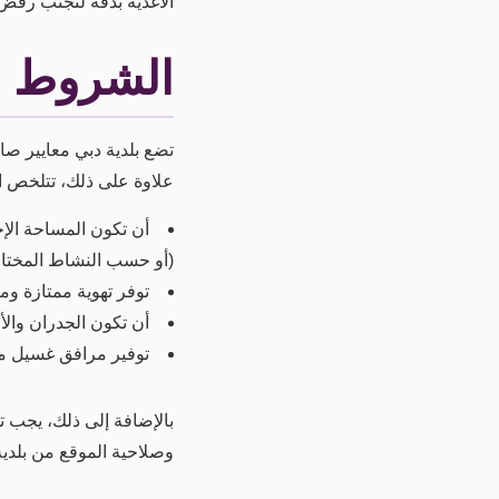
الأغذية بدقة لتجنب رفض 
الشروط ال
تضع بلدية دبي معايير ص
علاوة على ذلك، تتلخص الم
(أو حسب النشاط المختار
توفر تهوية ممتازة و
أن تكون الجدران وال
توفير مرافق غسيل منف
بالإضافة إلى ذلك، يجب تو
وصلاحية الموقع من بلدية