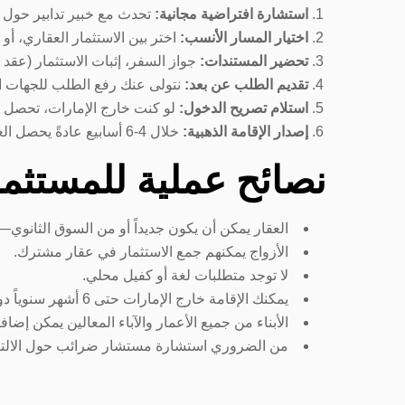
استشارة افتراضية مجانية:
تحدث مع خبير تدابير حول 
اختيار المسار الأنسب:
اختر بين الاستثمار العقاري، 
تحضير المستندات:
جواز السفر، إثبات الاستثمار (عقد
تقديم الطلب عن بعد:
نتولى عنك رفع الطلب للجهات المختص
استلام تصريح الدخول:
لو كنت خارج الإمارات، تحصل ع
إصدار الإقامة الذهبية:
خلال 4-6 أسابيع عادةً يحصل العميل على الإقامة والهوية الإماراتية. تدابير يمكنها تمثيلك بالكامل في كل الخطوات.
نصائح عملية للمستثمر
العقار يمكن أن يكون جديداً أو من السوق الثانوي—الشرط فقط أن قيمته 2
الأزواج يمكنهم جمع الاستثمار في عقار مشترك.
لا توجد متطلبات لغة أو كفيل محلي.
يمكنك الإقامة خارج الإمارات حتى 6 أشهر سنوياً دون فقدان الإقامة.
الأبناء من جميع الأعمار والآباء المعالين يمكن إضاف
من الضروري استشارة مستشار ضرائب حول الالتزا